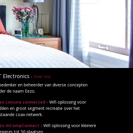
 Electronics
-
Over ons
 bedenker en beheerder van diverse concepten
der de naam Eezo.
zo Leisure connected
- Wifi oplossing voor
dden en groot segment recreatie over het
staande coax-netwerk.
zo InCampConnect
- Wifi oplossing voor kleinere
mpings tot 50 plaatsen.