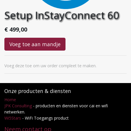
Setup InStayConnect 60
€
499,00
Voeg toe aan mandje
Voeg deze toe om uw order compleet te maken.
Onze producten & diensten
Home
JPK Consulting
- producten en diensten voor cai en wifi
netwerken.
Wi5Stars
- WiFi Toegangs product
Neem contact op