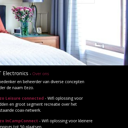
 Electronics
-
Over ons
 bedenker en beheerder van diverse concepten
der de naam Eezo.
zo Leisure connected
- Wifi oplossing voor
dden en groot segment recreatie over het
staande coax-netwerk.
zo InCampConnect
- Wifi oplossing voor kleinere
mpings tot 50 plaatsen.